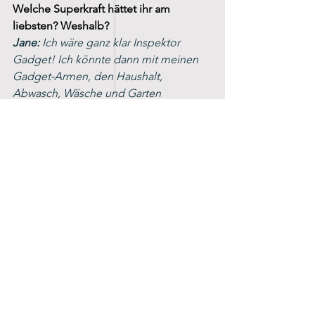
Welche Superkraft hättet ihr am 
liebsten? Weshalb?
Jane: 
Ich wäre ganz klar Inspektor 
Gadget! Ich könnte dann mit meinen 
Gadget-Armen, den Haushalt, 
Abwasch, Wäsche und Garten 
gleichzeitig erledigen und wenn es 
sein muss auch alle Kinder gleichzeitig 
einfangen :-)
Michèle:
 Ich hätte gerne die Superkraft 
von Flash. Ich könnte alle To do`s in 
kürzester Zeit erledigen damit ich dann 
genug Zeit für das Schöne im Leben 
habe :-)
Wie würde dein Lieblings-Workout 
aussehen? Zu welcher Art Musik sollte 
dies durchgeführt werden? Und an 
welchem Datum (falls möglich im März) 