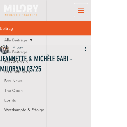
Beitrag
Alle Beiträge
MiLory
Alle Beiträge
JEANNETTE & MICHÈLE GABI -
MILORYAN'S
MILORYAN 03/25
New Members
Box-News
The Open
Events
Wettkämpfe & Erfolge