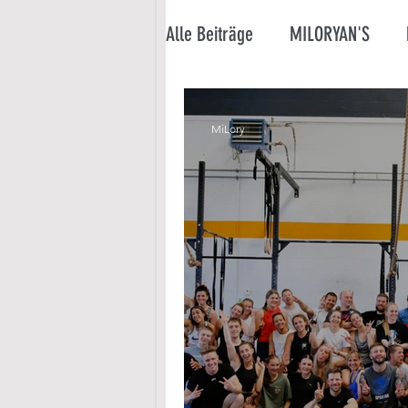
Alle Beiträge
MILORYAN'S
MiLory