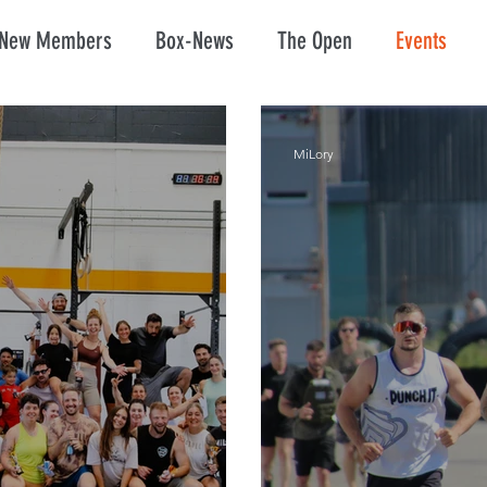
New Members
Box-News
The Open
Events
MiLory