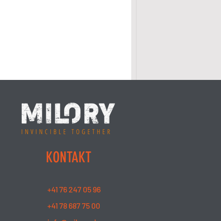
KONTAKT
+41 76 247 05 96
+41 78 687 75 00