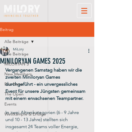
Beitrag
Alle Beiträge
MiLory
Alle Beiträge
MINILORYAN GAMES 2025
MILORYAN'S
Vergangenen Samstag haben wir die 
New Members
zweiten Miniloryan Games 
Box-News
durchgeführt - ein unvergessliches 
Event für unsere Jüngsten gemeinsam 
The Open
mit einem erwachsenen Teampartner.
Events
In zwei Alterskategorien (6 - 9 Jahre 
Wettkämpfe & Erfolge
und 10 - 13 Jahre) stellten sich 
insgesamt 24 Teams voller Energie, 