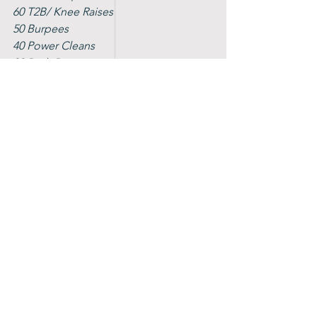
60 T2B/ Knee Raises
50 Burpees
40 Power Cleans
30 Push Presses
20 Lunges 
10 Thrusters
Buy Out 2000m Row
TC : 60min 
Danke euch für den Titel Miloryan 
01/24 und ich bin sehr stolz ein 
Mitglied in der Milory- Family zu sein. 
Herzlichen Dank liebe Nathi für deine 
Offenheit und deine Antworten. Wir 
sind überaus froh und stolz Dich zu 
unserer MiLory-Community dazuzählen 
zu dürfen und schätzen dich enorm.  
MILORYAN'S