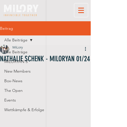
Beitrag
Alle Beiträge
MiLory
Alle Beiträge
NATHALIE SCHENK - MILORYAN 01/24
MILORYAN'S
New Members
Box-News
The Open
Events
Wettkämpfe & Erfolge