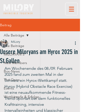
Beitrag
Alle Beiträge
MiLory
Alle Beiträge
Unsere Miloryans am Hyrox 2025 in
MILORYAN'S
St.Gallen
New Members
Am Wochenende des 08./09. Februars 
Box-News
2025 fand zum zweiten Mal in der 
The Open
Schweiz ein Hyrox-Wettkampf statt. 
Hyrox (Hybrid Obstacle Race Exercise) 
Events
ist eine neuaufkommende Fitness-
Wettkämpfe & Erfolge
Trend-Sportart bei dem funktionelles 
Krafttraining, intensive 
Intervalleinheiten und klassischer 